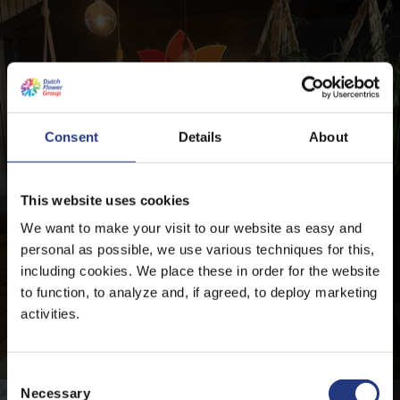
Consent
Details
About
This website uses cookies
We want to make your visit to our website as easy and
personal as possible, we use various techniques for this,
including cookies. We place these in order for the website
to function, to analyze and, if agreed, to deploy marketing
Joost Claessens algemeen directeur bij
activities.
Barendsen
28 mei 2026
C
Necessary
o