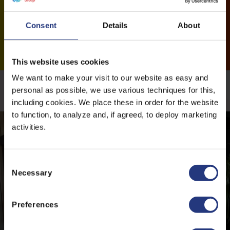
Consent
Details
About
This website uses cookies
We want to make your visit to our website as easy and
Meer nieuwsberichten
personal as possible, we use various techniques for this,
including cookies. We place these in order for the website
to function, to analyze and, if agreed, to deploy marketing
activities.
C
Necessary
o
n
s
Preferences
e
n