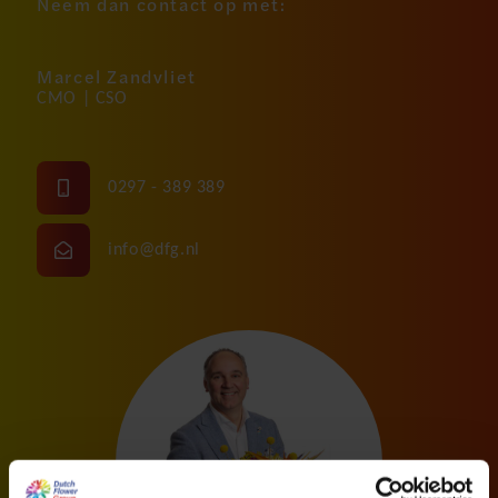
Neem dan contact op met:
Marcel Zandvliet
CMO | CSO
0297 - 389 389
info@dfg.nl