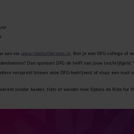
r
r
uur
r
uw aan via
www.ridefortheroses.nl
. Ben je een DFG-collega of ee
 deelnemen? Dan sponsort DFG de helft van jouw inschrijfgeld.
intern verspreid binnen onze DFG-bedrijven) of stuur een mail 
ereld zonder kanker, fiets of wandel mee tijdens de Ride for 