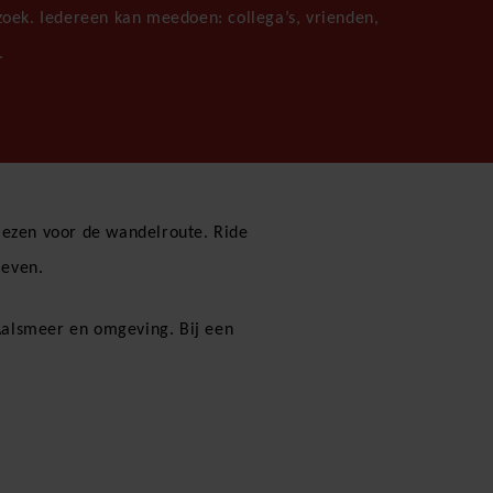
oek. Iedereen kan meedoen: collega’s, vrienden,
.
kiezen voor de wandelroute. Ride
leven.
Aalsmeer en omgeving. Bij een