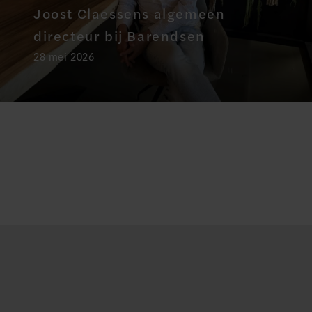
Joost Claessens algemeen
directeur bij Barendsen
28 mei 2026