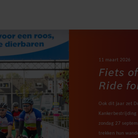
11 maart 2026
Fiets 
Ride f
Ook dit jaar zet 
Kankerbestrijding 
zondag 27 septemb
trekken hun wand