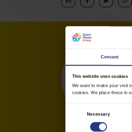
Consent
This website uses cookies
We want to make your visit t
cookies. We place these in ord
C
o
Necessary
n
s