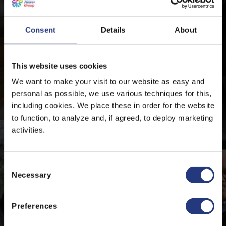
Consent
Details
About
This website uses cookies
Joost Claessens algemeen directeur bij
We want to make your visit to our website as easy and
Barendsen
personal as possible, we use various techniques for this,
including cookies. We place these in order for the website
28 mei 2026
to function, to analyze and, if agreed, to deploy marketing
activities.
C
Necessary
o
n
s
Preferences
e
n