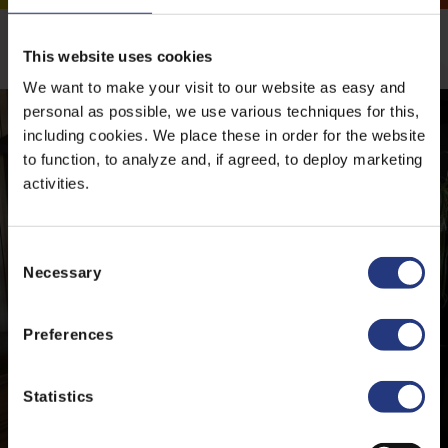
Meer nieuwsberichten
This website uses cookies
We want to make your visit to our website as easy and
personal as possible, we use various techniques for this,
including cookies. We place these in order for the website
to function, to analyze and, if agreed, to deploy marketing
activities.
C
Necessary
o
n
s
Preferences
e
n
t
Statistics
S
e