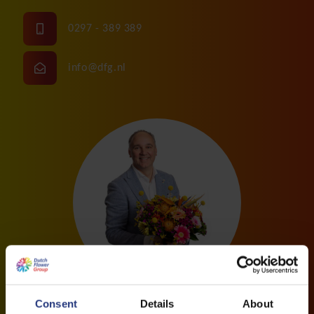
0297 - 389 389
info@dfg.nl
Consent
Details
About