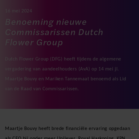
16 mei 2024
Benoeming nieuwe
Commissarissen Dutch
Flower Group
Dutch Flower Group (DFG) heeft tijdens de algemene
vergadering van aandeelhouders (AvA) op 14 mei jl.
Maartje Bouvy en Mariken Tannemaat benoemd als Lid
van de Raad van Commissarissen.
Maartje Bouvy heeft brede financiële ervaring opgedaan
als CFO bij onder meer Unilever, Royal Haskoning, KPN,