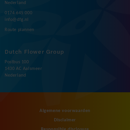
Nederland
0174 645 000
info@dfg.nl
Route plannen
Dutch Flower Group
Postbus 100
1430 AC Aalsmeer
Nederland
Algemene voorwaarden
Disclaimer
Responsible disclosure