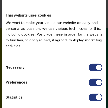
Bekijk onze historie
This website uses cookies
We want to make your visit to our website as easy and
personal as possible, we use various techniques for this,
including cookies. We place these in order for the website
to function, to analyze and, if agreed, to deploy marketing
Duurzaamheid
activities.
Samen werken we aan een duurzamere wereld.
C
Necessary
o
n
s
Preferences
e
n
t
Statistics
S