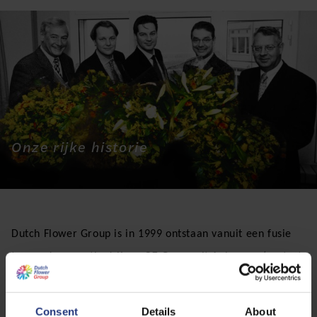
Onze rijke historie
Dutch Flower Group is in 1999 ontstaan vanuit een fusie
tussen de exportbedrijven OZ Group uit Aalsmeer (gestart
in 1959) van de familie Van Zijverden en Van Duijn Groep
uit Naaldwijk (gestart in 1969) van de familie Van Duijn.
Consent
Details
About