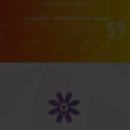
and greener world
Jan van Dam -
CEO Dutch Flower Group