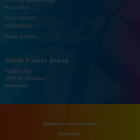
2675 LW Honselersdijk
Nederland
0174 645 000
info@dfg.nl
Route plannen
Dutch Flower Group
Postbus 100
1430 AC Aalsmeer
Nederland
Algemene voorwaarden
Disclaimer