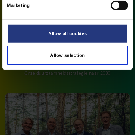
e
Marketing
l
e
c
t
Allow all cookies
i
o
n
Allow selection
IMPACT2030
Onze duurzaamheidsstrategie naar 2030