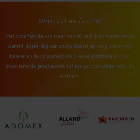
Ontmoet de familie
Met onze familie van meer dan 30 bedrijven maken we de
wereld iedere dag een stukje kleurrijker en groener. Wij
beleveren de consument via diverse afzetkanalen: van
importerende groothandel, tot aan grootschalige retail en
e-tailers.